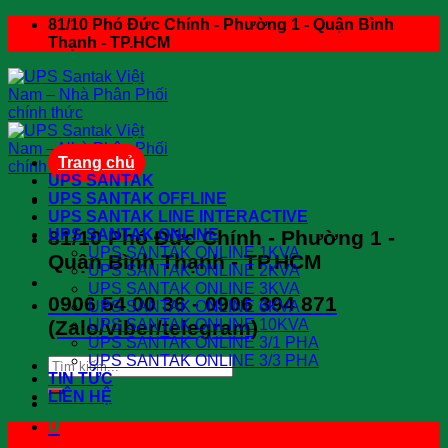
Skip
81/10 Phó Đức Chính - Phường 1 - Quận Bình
to
Thạnh - TP.HCM
content
Trang chủ
UPS SANTAK
UPS SANTAK OFFLINE
UPS SANTAK LINE INTERACTIVE
81/10 Phó Đức Chính - Phường 1 -
UPS SANTAK ONLINE
UPS SANTAK ONLINE 1KVA
Quận Bình Thạnh - TP.HCM
UPS SANTAK ONLINE 2KVA
UPS SANTAK ONLINE 3KVA
0906 54 00 36 - 0906 394 871
UPS SANTAK ONLINE 6KVA
(Zalo/viber/telegram)
UPS SANTAK ONLINE 10KVA
UPS SANTAK ONLINE 3/1 PHA
UPS SANTAK ONLINE 3/3 PHA
Search
TIN TỨC
for:
LIÊN HỆ
0