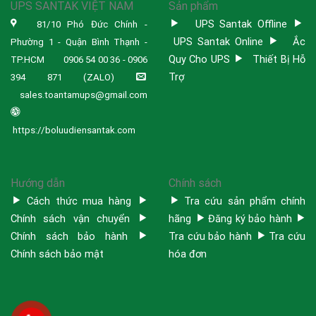
UPS SANTAK VIỆT NAM
Sản phẩm
UPS Santak Offline
81/10 Phó Đức Chính -
UPS Santak Online
Ắc
Phường 1 - Quận Bình Thạnh -
Quy Cho UPS
Thiết Bị Hỗ
TP.HCM
0906 54 00 36 - 0906
Trợ
394 871 (ZALO)
sales.toantamups@gmail.com
https://boluudiensantak.com
Hướng dẫn
Chính sách
Cách thức mua hàng
Tra cứu sản phẩm chính
Chính sách vận chuyển
hãng
Đăng ký bảo hành
Chính sách bảo hành
Tra cứu bảo hành
Tra cứu
Chính sách bảo mật
hóa đơn