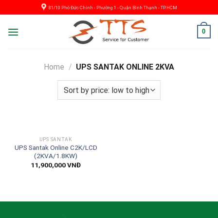
Skip
81/10 Phó Đức Chính - Phường 1 - Quận Bình Thạnh - TP.HCM
to
content
0
Home
/
UPS SANTAK ONLINE 2KVA
UPS SANTAK
UPS Santak Online C2K/LCD
(2KVA/1.8KW)
11,900,000
VNĐ