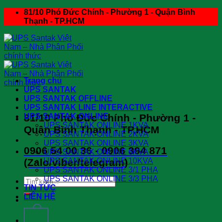
Skip
81/10 Phó Đức Chính - Phường 1 - Quận Bình
to
Thạnh - TP.HCM
content
Trang chủ
UPS SANTAK
UPS SANTAK OFFLINE
UPS SANTAK LINE INTERACTIVE
81/10 Phó Đức Chính - Phường 1 -
UPS SANTAK ONLINE
UPS SANTAK ONLINE 1KVA
Quận Bình Thạnh - TP.HCM
UPS SANTAK ONLINE 2KVA
UPS SANTAK ONLINE 3KVA
0906 54 00 36 - 0906 394 871
UPS SANTAK ONLINE 6KVA
(Zalo/viber/telegram)
UPS SANTAK ONLINE 10KVA
UPS SANTAK ONLINE 3/1 PHA
UPS SANTAK ONLINE 3/3 PHA
Search
TIN TỨC
for:
LIÊN HỆ
0