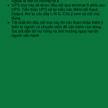
Ngoại lệ vẫn có nhưng rất ít
UPS loại này sẽ được đấu nối qua terminal ở phía sau
UPS. Trên thân UPS sẽ ký hiệu các điểm nối Input,
Output, thứ tự các dây L-N-G. Chú ý xem và nối cho
đúng
Tốt nhất khi đấu nối loại này thì cần tham khảo thêm ý
kiến từ người có chuyên môn để vận hành cho đúng.
Sai sót dẫn tới hư hỏng và ảnh hưởng nguy hại tới
người vận hành