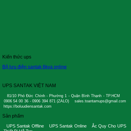
Kiến thức ups
Bộ lưu điện santak 6kva online
UPS SANTAK VIỆT NAM
81/10 Phó Đức Chính - Phường 1 - Quận Bình Thạnh - TP.HCM
0906 54 00 36 - 0906 394 871 (ZALO)
sales.toantamups@gmail.com
https://boluudiensantak.com
Sản phẩm
UPS Santak Offline
UPS Santak Online
Ắc Quy Cho UPS