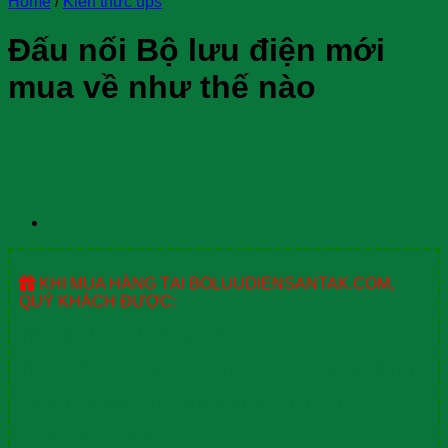
Home
/
Kiến thức ups
Đấu nối Bộ lưu điện mới
mua về như thế nào
KHI MUA HÀNG TẠI BOLUUDIENSANTAK.COM,
QUÝ KHÁCH ĐƯỢC:
Sử dụng hàng chính hãng 100%.
Hàng mới 100% chưa qua sử dụng, bảo hành 36 tháng
Tư vấn sử dụng sản phẩm hiệu quả - miễn phí
Giao hàng miễn phí