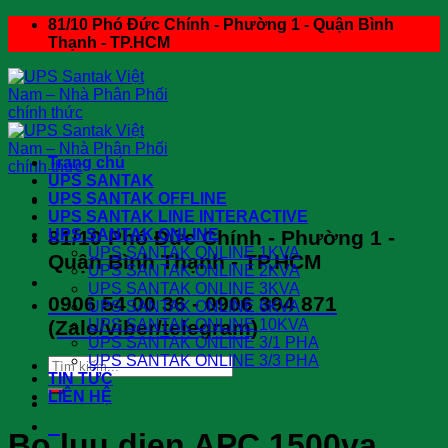
Skip
81/10 Phó Đức Chính - Phường 1 - Quận Bình
to
Thạnh - TP.HCM
content
Trang chủ
UPS SANTAK
UPS SANTAK OFFLINE
UPS SANTAK LINE INTERACTIVE
81/10 Phó Đức Chính - Phường 1 -
UPS SANTAK ONLINE
UPS SANTAK ONLINE 1KVA
Quận Bình Thạnh - TP.HCM
UPS SANTAK ONLINE 2KVA
UPS SANTAK ONLINE 3KVA
0906 54 00 36 - 0906 394 871
UPS SANTAK ONLINE 6KVA
(Zalo/viber/telegram)
UPS SANTAK ONLINE 10KVA
UPS SANTAK ONLINE 3/1 PHA
UPS SANTAK ONLINE 3/3 PHA
Search
TIN TỨC
for:
LIÊN HỆ
0
Bo luu dien APC 1500va