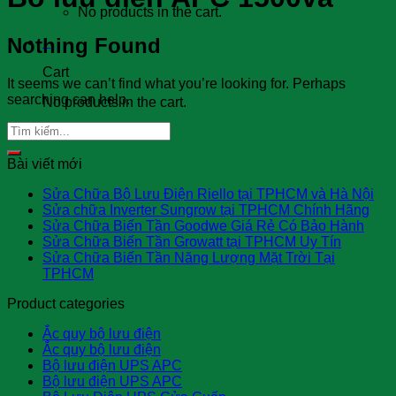
No products in the cart.
Nothing Found
0
Cart
It seems we can’t find what you’re looking for. Perhaps
searching can help.
No products in the cart.
Bài viết mới
Sửa Chữa Bộ Lưu Điện Riello tại TPHCM và Hà Nội
Sửa chữa Inverter Sungrow tại TPHCM Chính Hãng
Sửa Chữa Biến Tần Goodwe Giá Rẻ Có Bảo Hành
Sửa Chữa Biến Tần Growatt tại TPHCM Uy Tín
Sửa Chữa Biến Tần Năng Lượng Mặt Trời Tại
TPHCM
Product categories
Ắc quy bộ lưu điện
Ắc quy bộ lưu điện
Bộ lưu điện UPS APC
Bộ lưu điện UPS APC