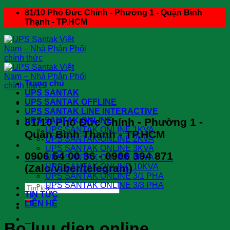
Skip
81/10 Phó Đức Chính - Phường 1 - Quận Bình
to
Thạnh - TP.HCM
content
Trang chủ
UPS SANTAK
UPS SANTAK OFFLINE
UPS SANTAK LINE INTERACTIVE
81/10 Phó Đức Chính - Phường 1 -
UPS SANTAK ONLINE
UPS SANTAK ONLINE 1KVA
Quận Bình Thạnh - TP.HCM
UPS SANTAK ONLINE 2KVA
UPS SANTAK ONLINE 3KVA
0906 54 00 36 - 0906 394 871
UPS SANTAK ONLINE 6KVA
(Zalo/viber/telegram)
UPS SANTAK ONLINE 10KVA
UPS SANTAK ONLINE 3/1 PHA
UPS SANTAK ONLINE 3/3 PHA
Search
TIN TỨC
for:
LIÊN HỆ
0
Bo luu dien online