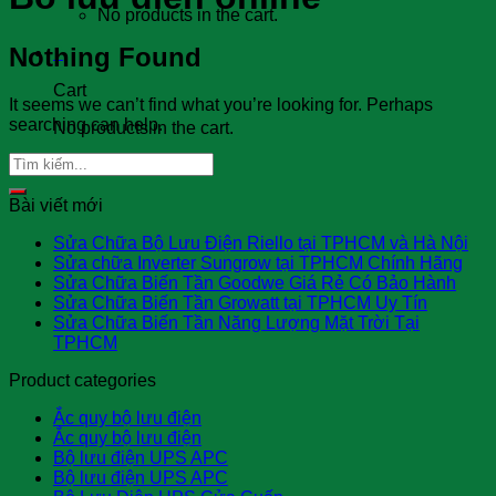
No products in the cart.
Nothing Found
0
Cart
It seems we can’t find what you’re looking for. Perhaps
searching can help.
No products in the cart.
Bài viết mới
Sửa Chữa Bộ Lưu Điện Riello tại TPHCM và Hà Nội
Sửa chữa Inverter Sungrow tại TPHCM Chính Hãng
Sửa Chữa Biến Tần Goodwe Giá Rẻ Có Bảo Hành
Sửa Chữa Biến Tần Growatt tại TPHCM Uy Tín
Sửa Chữa Biến Tần Năng Lượng Mặt Trời Tại
TPHCM
Product categories
Ắc quy bộ lưu điện
Ắc quy bộ lưu điện
Bộ lưu điện UPS APC
Bộ lưu điện UPS APC