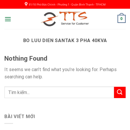
Skip
81/10 Phó Đức Chính - Phường 1 - Quận Bình Thạnh - TP.HCM
to
content
0
BO LUU DIEN SANTAK 3 PHA 40KVA
Nothing Found
It seems we can’t find what you’re looking for. Perhaps
searching can help.
BÀI VIẾT MỚI