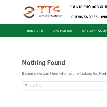
Skip
81/10 PHÓ ĐỨC CHÍ
to
content
0906 54 00 36 - 0
TRANG CHỦ
UPS SANTAK
UPS SANTAK OF
Nothing Found
It seems we can’t find what you’re looking for. Pe