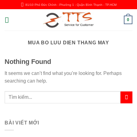
Skip
81/10 Phó Đức Chính - Phường 1 - Quận Bình Thạnh - TP.HCM
to
content
0
MUA BO LUU DIEN THANG MAY
Nothing Found
It seems we can’t find what you’re looking for. Perhaps
searching can help.
BÀI VIẾT MỚI