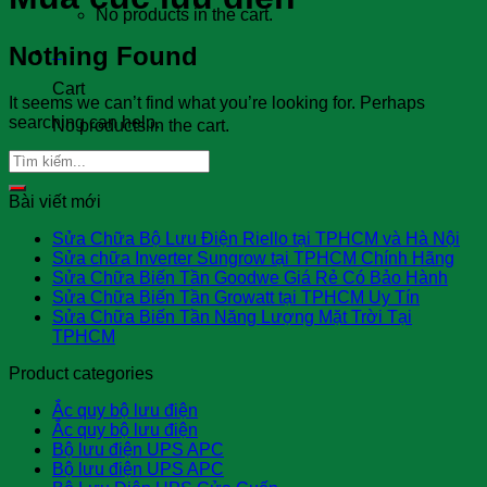
No products in the cart.
Nothing Found
0
Cart
It seems we can’t find what you’re looking for. Perhaps
searching can help.
No products in the cart.
Bài viết mới
Sửa Chữa Bộ Lưu Điện Riello tại TPHCM và Hà Nội
Sửa chữa Inverter Sungrow tại TPHCM Chính Hãng
Sửa Chữa Biến Tần Goodwe Giá Rẻ Có Bảo Hành
Sửa Chữa Biến Tần Growatt tại TPHCM Uy Tín
Sửa Chữa Biến Tần Năng Lượng Mặt Trời Tại
TPHCM
Product categories
Ắc quy bộ lưu điện
Ắc quy bộ lưu điện
Bộ lưu điện UPS APC
Bộ lưu điện UPS APC