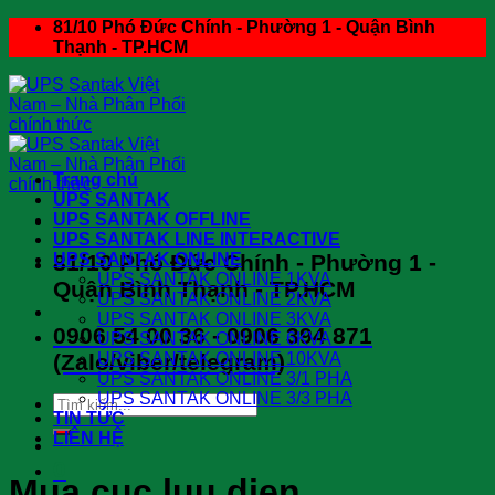
Skip
81/10 Phó Đức Chính - Phường 1 - Quận Bình
to
Thạnh - TP.HCM
content
Trang chủ
UPS SANTAK
UPS SANTAK OFFLINE
UPS SANTAK LINE INTERACTIVE
81/10 Phó Đức Chính - Phường 1 -
UPS SANTAK ONLINE
UPS SANTAK ONLINE 1KVA
Quận Bình Thạnh - TP.HCM
UPS SANTAK ONLINE 2KVA
UPS SANTAK ONLINE 3KVA
0906 54 00 36 - 0906 394 871
UPS SANTAK ONLINE 6KVA
(Zalo/viber/telegram)
UPS SANTAK ONLINE 10KVA
UPS SANTAK ONLINE 3/1 PHA
UPS SANTAK ONLINE 3/3 PHA
Search
TIN TỨC
for:
LIÊN HỆ
0
Mua cuc luu dien