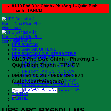
Skip
81/10 Phó Đức Chính - Phường 1 - Quận Bình
to
Thạnh - TP.HCM
content
Trang chủ
UPS SANTAK
UPS SANTAK OFFLINE
UPS SANTAK LINE INTERACTIVE
81/10 Phó Đức Chính - Phường 1 -
UPS SANTAK ONLINE
UPS SANTAK ONLINE 1KVA
Quận Bình Thạnh - TP.HCM
UPS SANTAK ONLINE 2KVA
UPS SANTAK ONLINE 3KVA
0906 54 00 36 - 0906 394 871
UPS SANTAK ONLINE 6KVA
(Zalo/viber/telegram)
UPS SANTAK ONLINE 10KVA
UPS SANTAK ONLINE 3/1 PHA
UPS SANTAK ONLINE 3/3 PHA
Search
TIN TỨC
for:
LIÊN HỆ
0
UPS APC BX650LI-MS