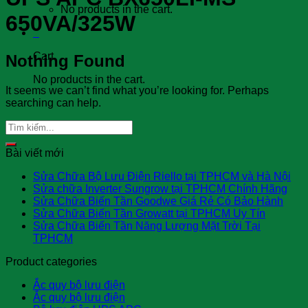
No products in the cart.
650VA/325W
0
Cart
Nothing Found
No products in the cart.
It seems we can’t find what you’re looking for. Perhaps
searching can help.
Bài viết mới
Sửa Chữa Bộ Lưu Điện Riello tại TPHCM và Hà Nội
Sửa chữa Inverter Sungrow tại TPHCM Chính Hãng
Sửa Chữa Biến Tần Goodwe Giá Rẻ Có Bảo Hành
Sửa Chữa Biến Tần Growatt tại TPHCM Uy Tín
Sửa Chữa Biến Tần Năng Lượng Mặt Trời Tại
TPHCM
Product categories
Ắc quy bộ lưu điện
Ắc quy bộ lưu điện