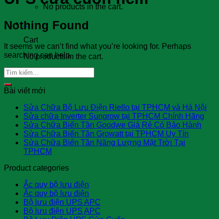
No products in the cart.
Nothing Found
0
Cart
It seems we can’t find what you’re looking for. Perhaps
searching can help.
No products in the cart.
Bài viết mới
Sửa Chữa Bộ Lưu Điện Riello tại TPHCM và Hà Nội
Sửa chữa Inverter Sungrow tại TPHCM Chính Hãng
Sửa Chữa Biến Tần Goodwe Giá Rẻ Có Bảo Hành
Sửa Chữa Biến Tần Growatt tại TPHCM Uy Tín
Sửa Chữa Biến Tần Năng Lượng Mặt Trời Tại
TPHCM
Product categories
Ắc quy bộ lưu điện
Ắc quy bộ lưu điện
Bộ lưu điện UPS APC
Bộ lưu điện UPS APC