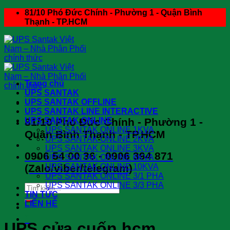
Skip
81/10 Phó Đức Chính - Phường 1 - Quận Bình
to
Thạnh - TP.HCM
content
Trang chủ
UPS SANTAK
UPS SANTAK OFFLINE
UPS SANTAK LINE INTERACTIVE
81/10 Phó Đức Chính - Phường 1 -
UPS SANTAK ONLINE
UPS SANTAK ONLINE 1KVA
Quận Bình Thạnh - TP.HCM
UPS SANTAK ONLINE 2KVA
UPS SANTAK ONLINE 3KVA
0906 54 00 36 - 0906 394 871
UPS SANTAK ONLINE 6KVA
(Zalo/viber/telegram)
UPS SANTAK ONLINE 10KVA
UPS SANTAK ONLINE 3/1 PHA
UPS SANTAK ONLINE 3/3 PHA
Search
TIN TỨC
for:
LIÊN HỆ
0
UPS cửa cuốn hcm