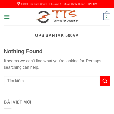
Skip
81/10 Phó Đức Chính - Phường 1 - Quận Bình Thạnh - TP.HCM
to
content
0
UPS SANTAK 500VA
Nothing Found
It seems we can’t find what you’re looking for. Perhaps
searching can help.
BÀI VIẾT MỚI