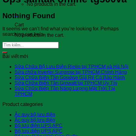
No products in the cart.
Nothing Found
0
Cart
It seems we can’t find what you’re looking for. Perhaps
searching can help.
No products in the cart.
Bài viết mới
Sửa Chữa Bộ Lưu Điện Riello tại TPHCM và Hà Nội
Sửa chữa Inverter Sungrow tại TPHCM Chính Hãng
Sửa Chữa Biến Tần Goodwe Giá Rẻ Có Bảo Hành
Sửa Chữa Biến Tần Growatt tại TPHCM Uy Tín
Sửa Chữa Biến Tần Năng Lượng Mặt Trời Tại
TPHCM
Product categories
Ắc quy bộ lưu điện
Ắc quy bộ lưu điện
Bộ lưu điện UPS APC
Bộ lưu điện UPS APC