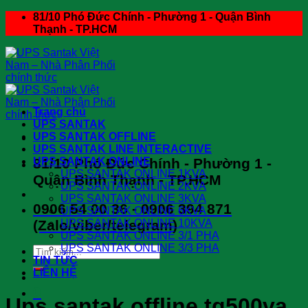
Skip
81/10 Phó Đức Chính - Phường 1 - Quận Bình
to
Thạnh - TP.HCM
content
Trang chủ
UPS SANTAK
UPS SANTAK OFFLINE
UPS SANTAK LINE INTERACTIVE
81/10 Phó Đức Chính - Phường 1 -
UPS SANTAK ONLINE
UPS SANTAK ONLINE 1KVA
Quận Bình Thạnh - TP.HCM
UPS SANTAK ONLINE 2KVA
UPS SANTAK ONLINE 3KVA
0906 54 00 36 - 0906 394 871
UPS SANTAK ONLINE 6KVA
(Zalo/viber/telegram)
UPS SANTAK ONLINE 10KVA
UPS SANTAK ONLINE 3/1 PHA
UPS SANTAK ONLINE 3/3 PHA
Search
TIN TỨC
for:
LIÊN HỆ
0
Ups santak offline tg500va