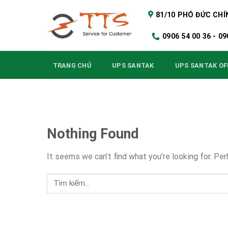
Skip
81/10 PHÓ ĐỨC CHÍ
to
content
0906 54 00 36 - 
TRANG CHỦ
UPS SANTAK
UPS SANTAK OF
Nothing Found
It seems we can’t find what you’re looking for. Pe