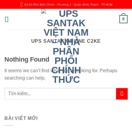
Skip
81/10 Phó Đức Chính - Phường 1 - Quận Bình Thạnh - TP.HCM
to
content
0
UPS SANTAK ONLINE C2KE
Nothing Found
It seems we can’t find what you’re looking for. Perhaps
searching can help.
BÀI VIẾT MỚI