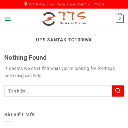
Skip
81/10 Phó Đức Chính - Phường 1 - Quận Bình Thạnh - TP.HCM
to
content
0
UPS SANTAK TG1000VA
Nothing Found
It seems we can’t find what you’re looking for. Perhaps
searching can help.
BÀI VIẾT MỚI