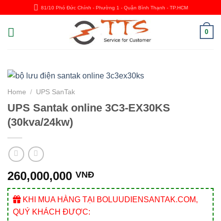
Skip
81/10 Phó Đức Chính - Phường 1 - Quận Bình Thạnh - TP.HCM
to
content
0
Home
/
UPS SanTak
UPS Santak online 3C3-EX30KS
(30kva/24kw)
260,000,000
VNĐ
KHI MUA HÀNG TẠI BOLUUDIENSANTAK.COM,
QUÝ KHÁCH ĐƯỢC: