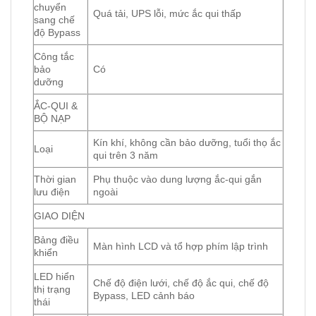
chuyển
Quá tải, UPS lỗi, mức ắc qui thấp
sang chế
độ Bypass
Công tắc
bảo
Có
dưỡng
ẮC-QUI &
BỘ NẠP
Kín khí, không cần bảo dưỡng, tuổi thọ ắc
Loại
qui trên 3 năm
Thời gian
Phụ thuộc vào dung lượng ắc-qui gắn
lưu điện
ngoài
GIAO DIỆN
Bảng điều
Màn hình LCD và tổ hợp phím lập trình
khiển
LED hiển
Chế độ điện lưới, chế độ ắc qui, chế độ
thị trạng
Bypass, LED cảnh báo
thái