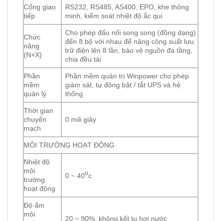
Cổng giao
RS232, RS485, AS400, EPO, khe thông
tiếp
minh, kiểm soát nhiệt độ ắc qui
Cho phép đấu nối song song (đồng dạng)
Chức
đến 8 bộ với nhau để nâng công suất lưu
năng
trữ điện lên 8 lần, bảo vệ nguồn đa tầng,
(N+X)
chia đều tải
Phần
Phần mềm quản trị Winpower cho phép
mềm
giám sát, tự động bật / tắt UPS và hệ
quản lý
thống
Thời gian
chuyển
0 mili giây
mạch
MÔI TRƯỜNG HOẠT ĐỘNG
Nhiệt độ
môi
o
0 ~ 40
c
trường
hoạt động
Độ ẩm
môi
20 ~ 90%, không kết tụ hơi nước