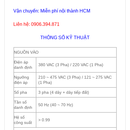
Vận chuyển: Miễn phí nội thành HCM
Liên hệ: 0906.394.871
THÔNG SỐ KỸ THUẬT
NGUỒN VÀO
Điện áp
380 VAC
(3 Pha)
/
220 VAC
(1 Pha)
danh định
Ngưỡng
210 ~ 475 VAC (3 Pha) / 121 ~ 275 VAC
điện áp
(1 Pha)
Số pha
3 pha (4 dây + dây tiếp đất)
Tần số
50 Hz (40 ~ 70 Hz)
danh định
Hệ số
> 0.99
công suất