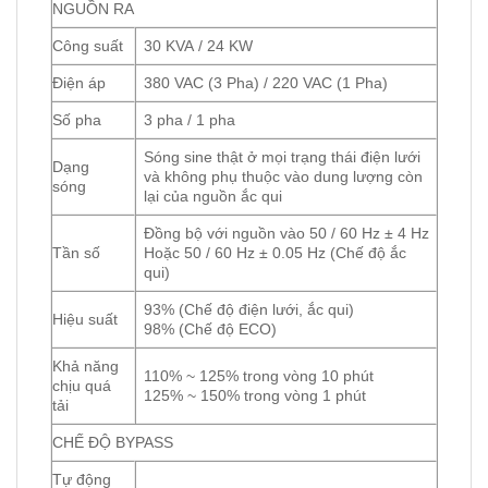
NGUỒN RA
Công suất
30 KVA / 24 KW
Điện áp
380 VAC
(3 Pha)
/
220 VAC
(1 Pha)
Số pha
3 pha / 1 pha
Sóng sine thật ở mọi trạng thái điện lưới
Dạng
và không phụ thuộc vào dung lượng còn
sóng
lại của nguồn ắc qui
Đồng bộ với nguồn vào 50 / 60 Hz ± 4 Hz
Tần số
Hoặc 50 / 60 Hz ± 0.05 Hz (Chế độ ắc
qui)
93% (Chế độ điện lưới, ắc qui)
Hiệu suất
98% (Chế độ ECO)
Khả năng
110% ~ 125% trong vòng 10 phút
chịu quá
125% ~ 150% trong vòng 1 phút
tải
CHẾ ĐỘ BYPASS
Tự động