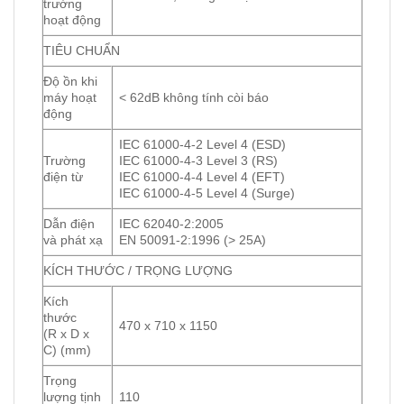
trường
hoạt động
TIÊU CHUẨN
Độ ồn khi
máy hoạt
< 62dB không tính còi báo
động
IEC 61000-4-2 Level 4 (ESD)
Trường
IEC 61000-4-3 Level 3 (RS)
điện từ
IEC 61000-4-4 Level 4 (EFT)
IEC 61000-4-5 Level 4 (Surge)
Dẫn điện
IEC 62040-2:2005
và phát xạ
EN 50091-2:1996 (> 25A)
KÍCH THƯỚC / TRỌNG LƯỢNG
Kích
thước
470 x 710 x 1150
(R x D x
C) (mm)
Trọng
lượng tịnh
110