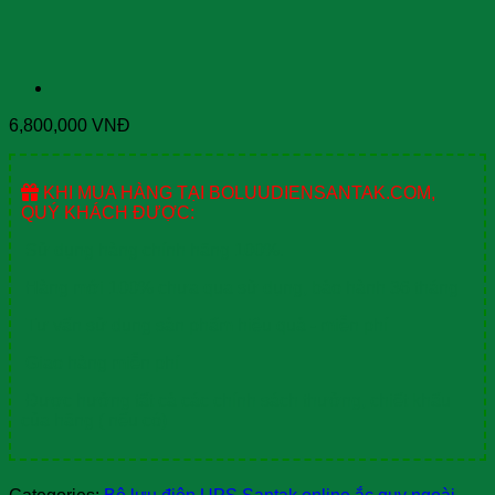
6,800,000
VNĐ
KHI MUA HÀNG TẠI BOLUUDIENSANTAK.COM,
QUÝ KHÁCH ĐƯỢC:
Sử dụng hàng chính hãng 100%.
Hàng mới 100% chưa qua sử dụng, bảo hành 36 tháng
Tư vấn sử dụng sản phẩm hiệu quả - miễn phí
Giao hàng miễn phí
Được hưởng tất cả các chính sách thưởng, chiết khấu
của hãng ( nếu có)