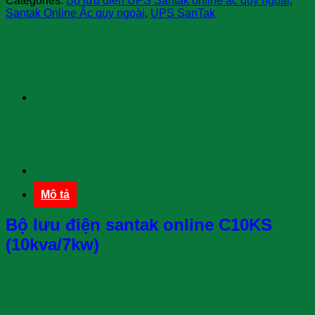
Categories:
Bộ lưu điện UPS Santak online ắc quy ngoài
,
Santak Online Ắc quy ngoài
,
UPS SanTak
Mô tả
Bộ lưu điện santak online C10KS
(10kva/7kw)