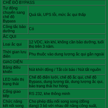
CHẾ ĐỘ BYPASS
Tự động
chuyển sang
Quá tải, UPS lỗi, mức ắc qui thấp
chế độ
Bypass
Công tắc bảo
Có
dưỡng
ẮC QUI
12 VDC, kín khí, không cần bảo dưỡng, tuổi
Loại ắc qui
thọ trên 3 năm.
Thời gian lưu
Phụ thuộc vào dung lượng ắc qui gắn ngoài
điện
GIAO DIỆN
Bảng điều
Nút khởi động / Tắt còi báo / Nút tắt nguồn
khiển
Chế độ điện lưới, chế độ ắc qui, chế độ
LED hiển thị
Bypass, dung lượng tải, dung lượng ắc qui,
trạng thái
báo trạng thái hư hỏng.
Cổng giao
RS 232, khe thông minh
tiếp
Chức năng
Cho phép đấu nối song song (đồng
kết nối song
dạng)
3
bộ với nhau để nâng công suất,