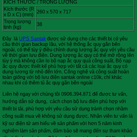
KÍCH THƯỚC / TRỌNG LƯỢNG
Kích thước (R
260 x 570 x 717
x D x C) (mm)
Trọng lượng
38
tịnh (kg)
Đây là
UPS Santak
được sử dụng cho các thiết bị có yêu
cầu thời gian backup lâu, với hệ thống ắc quy gắn bên
ngoài, có thể tùy ý điều chỉnh dung lượng ắc quy với yêu cầu
về thời gian lưu điện. Dung lượng ắc quy có thể mở rộng lên
tùy ý mà không cần lo bộ nạp ắc quy quá công suất, Bộ nạp
ắc quy được thiết kế phù hợp với tất cả các loại ắc quy có
dung lương từ nhỏ đến lớn. Công nghệ và công suất hoàn
toàn giống với bộ lưu điện santak online c10k, chỉ khác
nhau khi có thêm tủ ắc quy gắn bên ngoài
Liên hệ ngay với chúng tôi
0906.394.871
để được tư vấn,
hướng dẫn sử dụng, cách chọn bộ lưu điện phù hợp với
thiết bị tải, phù hợp với yêu cầu sử dụng tránh chọn nhầm
công suất mua về không sử dụng được. Nhân viên tư vấn là
kỹ sư điện tử am hiểu về sản phẩm với hơn 5 năm kinh
nghiệm làm sản phẩm, đảm bảo sẽ mang đến sự tham khảo