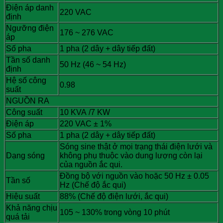
Điện áp danh
220 VAC
định
Ngưỡng điện
176 ~ 276 VAC
áp
Số pha
1 pha (2 dây + dây tiếp đất)
Tần số danh
50 Hz (46 ~ 54 Hz)
định
Hệ số công
0.98
suất
NGUỒN RA
Công suất
10 KVA /7 KW
Điện áp
220 VAC ± 1%
Số pha
1 pha (2 dây + dây tiếp đất)
Sóng sine thật ở mọi trạng thái điện lưới và
Dạng sóng
không phụ thuộc vào dung lượng còn lại
của nguồn ắc qui.
Đồng bộ với nguồn vào hoặc 50 Hz ± 0.05
Tần số
Hz (Chế độ ắc qui)
Hiệu suất
88% (Chế độ điện lưới, ắc qui)
Khả năng chịu
105 ~ 130% trong vòng 10 phút
quá tải