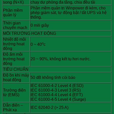
song (N+X)
chạy dự phòng đa tầng, chia đều tải
Phần mềm quản trị Winpower đi kèm, cho
Phần mềm
phép giám sát, tự động bật / tắt UPS và hệ
quản lý
thống.
Thời gian
0 mili giây
chuyển mạch
MÔI TRƯỜNG HOẠT ĐỘNG
Nhiệt độ môi
o
trường hoạt
0 ~ 40
c
động
Độ ẩm môi
trường hoạt
20 ~ 90%, không kết tụ hơi nước.
động
TIÊU CHUẨN
Độ ồn khi máy
50 dB không tính còi báo
hoạt động
IEC 61000-4-2 Level 4 (ESD)
Trường điện
IEC 61000-4-3 Level 3 (RS)
từ (EMS)
IEC 61000-4-4 Level 4 (EFT)
IEC 61000-4-5 Level 4 (Surge)
Dẫn điện –
IEC 62040-2 (> 25 A)
Phát xạ