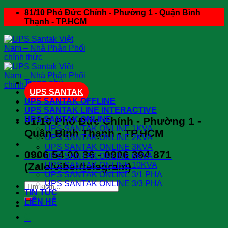
Skip
81/10 Phó Đức Chính - Phường 1 - Quận Bình
to
Thạnh - TP.HCM
content
Trang chủ
UPS SANTAK
UPS SANTAK OFFLINE
UPS SANTAK LINE INTERACTIVE
81/10 Phó Đức Chính - Phường 1 -
UPS SANTAK ONLINE
UPS SANTAK ONLINE 1KVA
Quận Bình Thạnh - TP.HCM
UPS SANTAK ONLINE 2KVA
UPS SANTAK ONLINE 3KVA
0906 54 00 36 - 0906 394 871
UPS SANTAK ONLINE 6KVA
(Zalo/viber/telegram)
UPS SANTAK ONLINE 10KVA
UPS SANTAK ONLINE 3/1 PHA
UPS SANTAK ONLINE 3/3 PHA
Search
TIN TỨC
for:
LIÊN HỆ
0